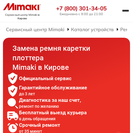
+7 (800) 301-34-05
Ежедневно с 9:00 до 21:00
Сервисный центр Mimaki
в
Кирове
Сервисный центр Mimaki
Каталог устройств
Ремо
Замена ремня каретки
плоттера
Mimaki в Кирове
Официальный сервис
Гарантийное обслуживание
до 3 лет
Диагностика за наш счет,
ремонт по желанию
Бесплатный выезд курьера
в день обращения
Срочный ремонт
от 35 минут