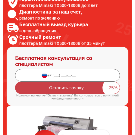
плоттера Mimaki TX500-1800B до 3 лет
Диагностика за наш счет,
ремонт по желанию
Бесплатный выезд курьера
в день обращения
Срочный ремонт
плоттера Mimaki TX500-1800B от 35 минут
Бесплатная консультация со
специалистом
Оставить заявку
Нажимая на кнопку "Оставить заявку" Вы соглашаетесь c
политикой
конфиденциальности