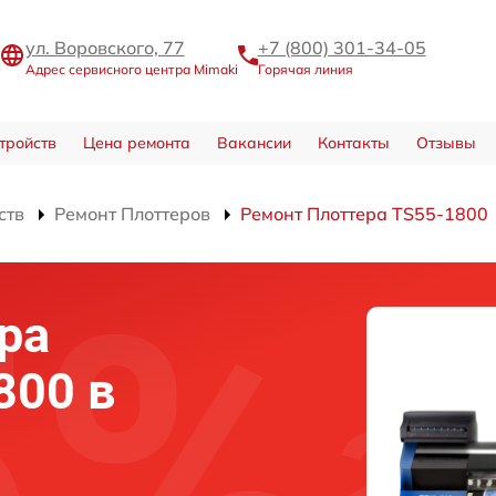
ул. Воровского, 77
+7 (800) 301-34-05
Адрес сервисного центра Mimaki
Горячая линия
тройств
Цена ремонта
Вакансии
Контакты
Отзывы
ств
Ремонт Плоттеров
Ремонт Плоттера TS55-1800
ра
800 в