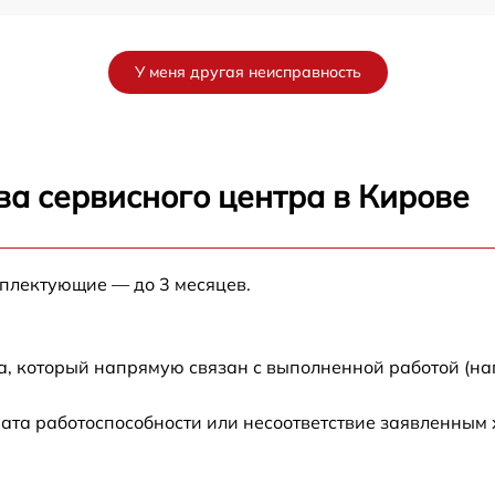
от 60 мин
У меня другая неисправность
от 60 мин
0
от 60 мин
ва сервисного центра в Кирове
от 60 мин
мплектующие — до 3 месяцев.
от 60 мин
а, который напрямую связан с выполненной работой (на
ата работоспособности или несоответствие заявленным