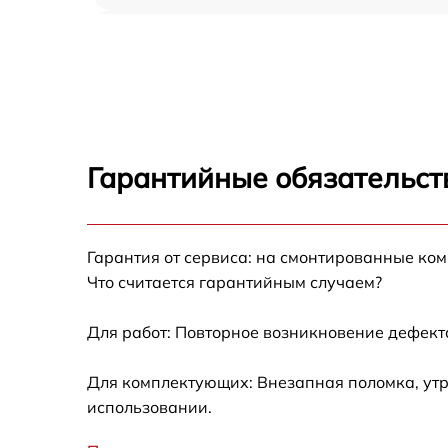
Прошивка (Обновление ПО) Mimaki TS55-
1800
Замена ремня Mimaki TS55-1800
Замена печатной головки Mimaki TS55-180
Гарантийные обязательст
Замена каретки Mimaki TS55-1800
Гарантия от сервиса: на смонтированные ко
Замена трубок Mimaki TS55-1800
Что считается гарантийным случаем?
Для работ: Повторное возникновение дефект
Для комплектующих: Внезапная поломка, утр
использовании.