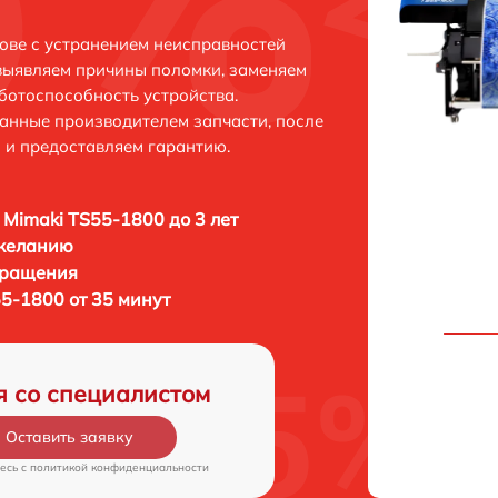
ове с устранением неисправностей
выявляем причины поломки, заменяем
ботоспособность устройства.
анные производителем запчасти, после
 и предоставляем гарантию.
 Mimaki TS55-1800 до 3 лет
 желанию
бращения
5-1800 от 35 минут
я со специалистом
Оставить заявку
есь c
политикой конфиденциальности