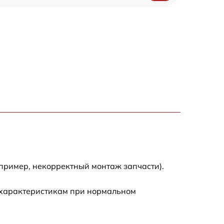
2900 р
2700 р
4800 р
4500 р
3800 р
пример, некорректный монтаж запчасти).
 характеристикам при нормальном