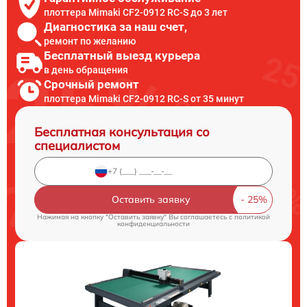
плоттера Mimaki CF2-0912 RC-S до 3 лет
Диагностика за наш счет,
ремонт по желанию
Бесплатный выезд курьера
в день обращения
Срочный ремонт
плоттера Mimaki CF2-0912 RC-S от 35 минут
Бесплатная консультация со
специалистом
Оставить заявку
Нажимая на кнопку "Оставить заявку" Вы соглашаетесь c
политикой
конфиденциальности