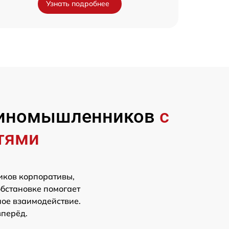
Узнать подробнее
единомышленников
с
тями
иков корпоративы,
обстановке помогает
ное взаимодействие.
вперёд.